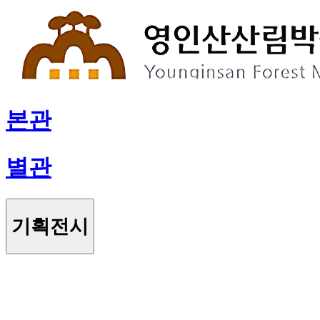
본관
별관
기획전시