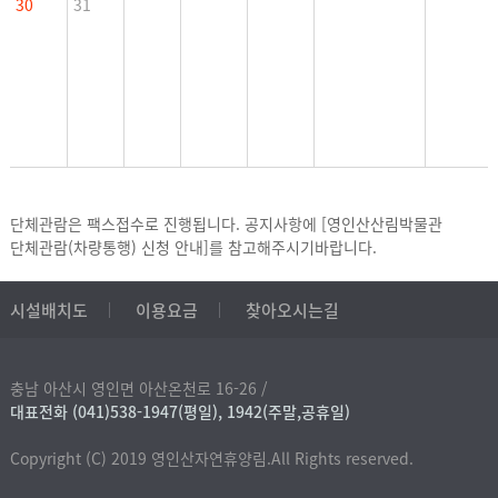
30
31
단체관람은 팩스접수로 진행됩니다. 공지사항에
[영인산산림박물관
단체관람(차량통행) 신청 안내]
를 참고해주시기바랍니다.
시설배치도
이용요금
찾아오시는길
충남 아산시 영인면 아산온천로 16-26 /
대표전화 (041)538-1947(평일), 1942(주말,공휴일)
Copyright (C) 2019 영인산자연휴양림.All Rights reserved.