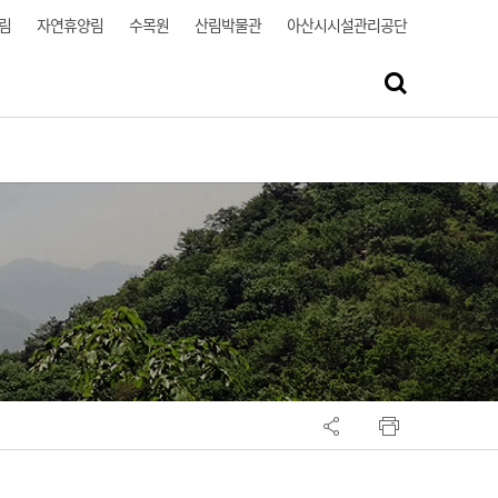
림
자연휴양림
수목원
산림박물관
아산시시설관리공단