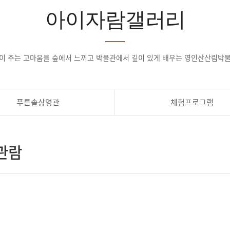
아이자람갤러리
이 주는 고마움을 숲에서 느끼고 박물관에서 깊이 있게 배우는 영인산산림박
푸른솔상영관
체험프로그램
관람