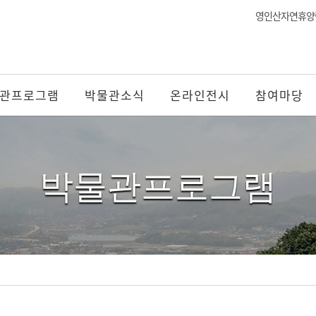
영인산자연휴양
관프로그램
박물관소식
온라인전시
참여마당
박물관프로그램