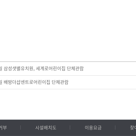
26일 삼성샛별유치원, 세계로어린이집 단체관람
20일 배방더샵센트로어린이집 단체관람
거부
시설배치도
이용요금
찾